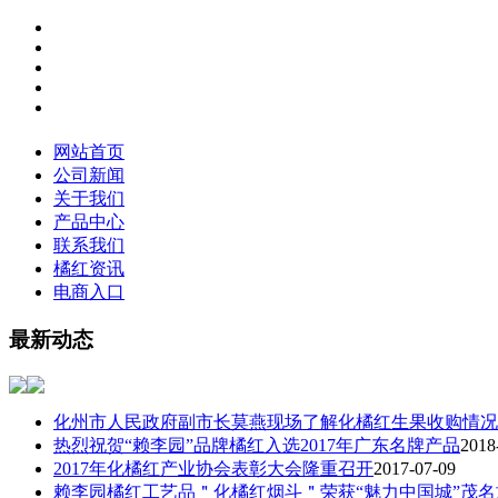
网站首页
公司新闻
关于我们
产品中心
联系我们
橘红资讯
电商入口
最新动态
化州市人民政府副市长莫燕现场了解化橘红生果收购情况
热烈祝贺“赖李园”品牌橘红入选2017年广东名牌产品
2018
2017年化橘红产业协会表彰大会隆重召开
2017-07-09
赖李园橘红工艺品＂化橘红烟斗＂荣获“魅力中国城”茂