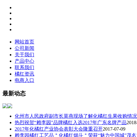
网站首页
公司新闻
关于我们
产品中心
联系我们
橘红资讯
电商入口
最新动态
化州市人民政府副市长莫燕现场了解化橘红生果收购情况
热烈祝贺“赖李园”品牌橘红入选2017年广东名牌产品
2018
2017年化橘红产业协会表彰大会隆重召开
2017-07-09
赖李园橘红工艺品＂化橘红烟斗＂荣获“魅力中国城”茂